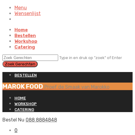
Menu
Wensenlijst
Home
Bestellen
Workshop
Catering
Type in en druk op "zoek" of Enter
BESTELLEN
MAROK FOOD
Proef de Smaak van Marokko
HOME
WORKSHOP
CATERING
Bestel Nu
088 8884848
0