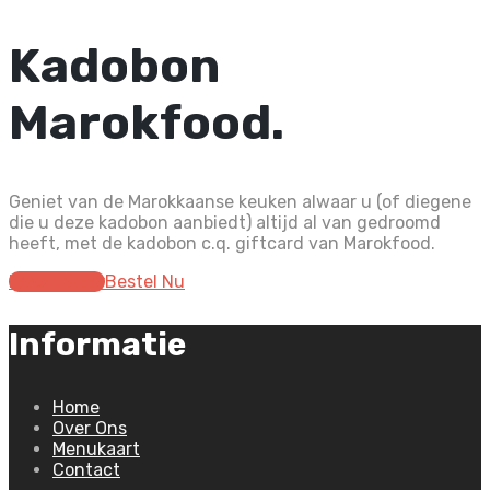
Kadobon
Marokfood.
Geniet van de Marokkaanse keuken alwaar u (of diegene
die u deze kadobon aanbiedt) altijd al van gedroomd
heeft, met de kadobon c.q. giftcard van Marokfood.
Lees verder
Bestel Nu
Informatie
Home
Over Ons
Menukaart
Contact